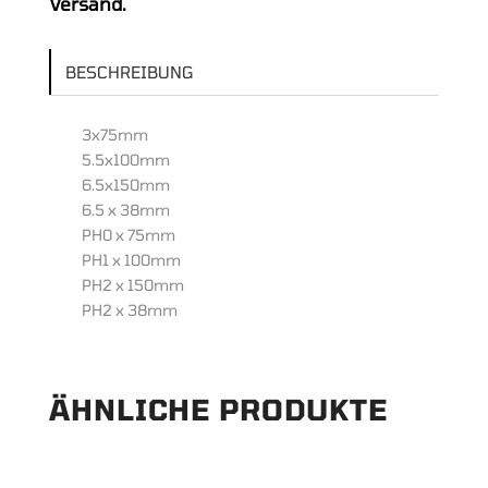
Versand.
Griff,
verchromt
BESCHREIBUNG
und
satiniert,
8-
3x75mm
teilig
5.5x100mm
Menge
6.5x150mm
6.5 x 38mm
PH0 x 75mm
PH1 x 100mm
PH2 x 150mm
PH2 x 38mm
ÄHNLICHE PRODUKTE